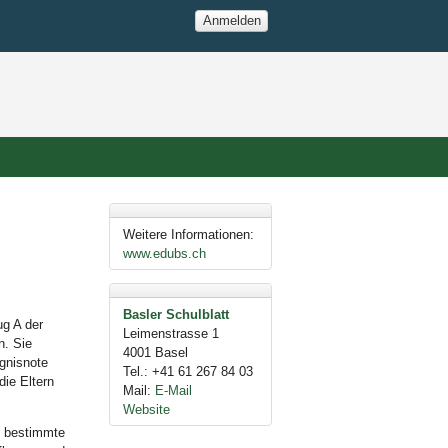
Anmelden
Weitere Informationen:
www.edubs.ch
Basler Schulblatt
ug A der
Leimenstrasse 1
n. Sie
4001
Basel
gnisnote
Tel.
:
+41 61 267 84 03
die Eltern
Mail
:
E-Mail
Website
e bestimmte