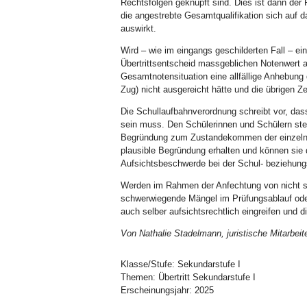
Rechtsfolgen geknüpft sind. Dies ist dann der 
die angestrebte Gesamtqualifikation sich auf 
auswirkt.
Wird – wie im eingangs geschilderten Fall – ei
Übertrittsentscheid massgeblichen Notenwert a
Gesamtnotensituation eine allfällige Anhebung
Zug) nicht ausgereicht hätte und die übrigen Ze
Die Schullaufbahnverordnung schreibt vor, dass
sein muss. Den Schülerinnen und Schülern ste
Begründung zum Zustandekommen der einzelnen 
plausible Begründung erhalten und können sie 
Aufsichtsbeschwerde bei der Schul- beziehungs
Werden im Rahmen der Anfechtung von nicht se
schwerwiegende Mängel im Prüfungsablauf oder 
auch selber aufsichtsrechtlich eingreifen und d
Von Nathalie Stadelmann, juristische Mitarbeit
Klasse/Stufe
:
Sekundarstufe I
Themen
:
Übertritt Sekundarstufe I
Erscheinungsjahr
:
2025