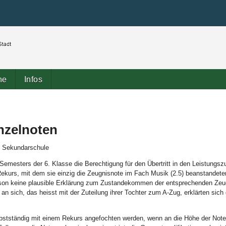
Benutzerspezifische
Direkt
Werkzeuge
zum
Inhalt
|
Direkt
zur
Navigation
ne
Infos
nzelnoten
ie Sekundarschule
 Semesters der 6. Klasse die Berechtigung für den Übertritt in den Leistungsz
ekurs, mit dem sie einzig die Zeugnisnote im Fach Musik (2.5) beanstandete
rson keine plausible Erklärung zum Zustandekommen der entsprechenden Zeu
an sich, das heisst mit der Zuteilung ihrer Tochter zum A-Zug, erklärten sich 
lbstständig mit einem Rekurs angefochten werden, wenn an die Höhe der Not