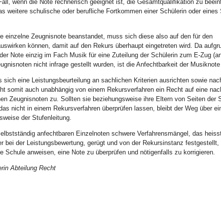
Fall, wenn die Note rechnerisch geeignet ist, die Gesamtqualifikation zu beei
das weitere schulische oder berufliche Fortkommen einer Schülerin oder eines
ne einzelne Zeugnisnote beanstandet, muss sich diese also auf den für den
uswirken können, damit auf den Rekurs überhaupt eingetreten wird. Da aufgr
 der Note einzig im Fach Musik für eine Zuteilung der Schülerin zum E-Zug (a
ugnisnoten nicht infrage gestellt wurden, ist die Anfechtbarkeit der Musiknote
 sich eine Leistungsbeurteilung an sachlichen Kriterien ausrichten sowie nac
ht somit auch unabhängig von einem Rekursverfahren ein Recht auf eine nac
Zeugnisnoten zu. Sollten sie beziehungsweise ihre Eltern von Seiten der 
das nicht in einem Rekursverfahren überprüfen lassen, bleibt der Weg über ei
weise der Stufenleitung.
lbstständig anfechtbaren Einzelnoten schwere Verfahrensmängel, das heiss
bei der Leistungsbewertung, gerügt und von der Rekursinstanz festgestellt,
ie Schule anweisen, eine Note zu überprüfen und nötigenfalls zu korrigieren.
erin Abteilung Recht