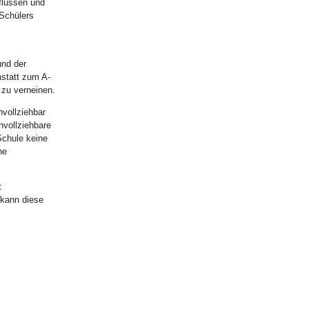
nflussen und
 Schülers
und der
nstatt zum A-
 zu verneinen.
hvollziehbar
hvollziehbare
Schule keine
ne
t
 kann diese