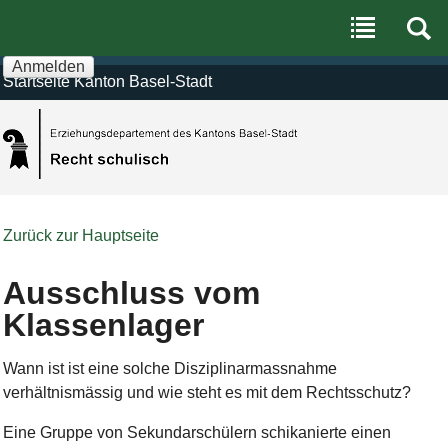
Benutzerspezifische
Direkt
Werkzeuge
zum
Inhalt
|
Anmelden
Direkt
Startseite Kanton Basel-Stadt
zur
Navigation
Zurück zur Hauptseite
Ausschluss vom
Klassenlager
Wann ist ist eine solche Disziplinarmassnahme
verhältnismässig und wie steht es mit dem Rechtsschutz?
Eine Gruppe von Sekundarschülern schikanierte einen