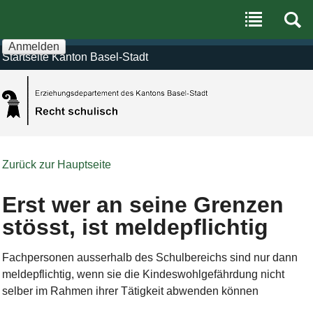
Benutzerspezifische
Direkt
Werkzeuge
zum
Inhalt
|
Anmelden
Direkt
Startseite Kanton Basel-Stadt
zur
Navigation
Zurück zur Hauptseite
Erst wer an seine Grenzen
stösst, ist meldepflichtig
Fachpersonen ausserhalb des Schulbereichs sind nur dann
meldepflichtig, wenn sie die Kindeswohlgefährdung nicht
selber im Rahmen ihrer Tätigkeit abwenden können