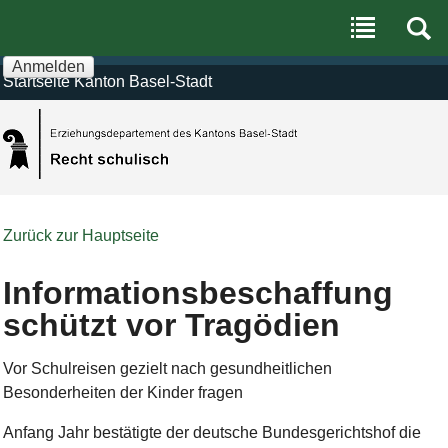
Benutzerspezifische
Direkt
Werkzeuge
zum
Inhalt
|
Anmelden
Direkt
Startseite Kanton Basel-Stadt
zur
Navigation
Zurück zur Hauptseite
Informationsbeschaffung
schützt vor Tragödien
Vor Schulreisen gezielt nach gesundheitlichen
Besonderheiten der Kinder fragen
Anfang Jahr bestätigte der deutsche Bundesgerichtshof die