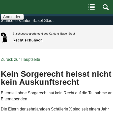
Benutzerspezifische
Direkt
Werkzeuge
zum
Inhalt
|
Anmelden
Direkt
Startseite Kanton Basel-Stadt
zur
Navigation
Zurück zur Hauptseite
Kein Sorgerecht heisst nicht
kein Auskunftsrecht
Elternteil ohne Sorgerecht hat kein Recht auf die Teilnahme an
Elternabenden
Die Eltern der zehnjährigen Schülerin X sind seit einem Jahr