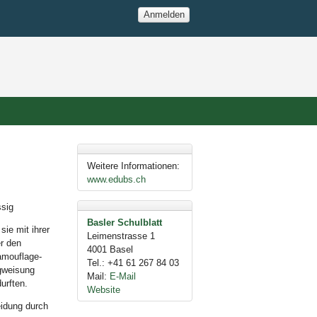
Anmelden
Weitere Informationen:
www.edubs.ch
ssig
Basler Schulblatt
ie mit ihrer
Leimenstrasse 1
r den
4001
Basel
amouflage-
Tel.
:
+41 61 267 84 03
egweisung
Mail
:
E-Mail
urften.
Website
eidung durch