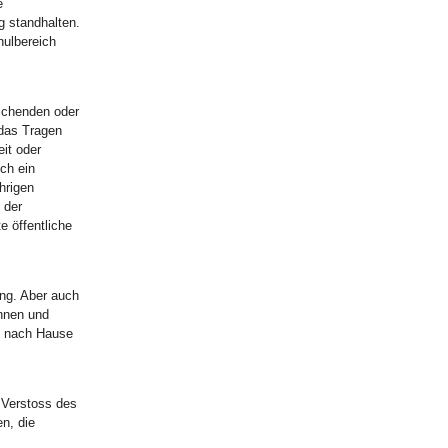
e
g standhalten.
hulbereich
ichenden oder
 das Tragen
it oder
uch ein
hrigen
 der
e öffentliche
ung. Aber auch
innen und
, nach Hause
n Verstoss des
n, die