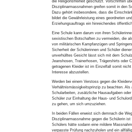
die Religionsfreiheit geschützt. Vorschriften ü
Disziplinarmassnahmen greifen somit in den Sc
Dazu gehört insbesondere, dass die Einschränk
bildet die Gewährleistung eines geordneten und
Erziehungsauftrags ein hinreichendes öffentlic
Eine Schule kann darum von ihren Schülerinne
sexistischen Botschaften zu vermeiden, die al
von militärischen Kampfanzügen und Springers
Sicherheit der Schülerinnen und Schüler dienen,
unverhülltes Gesicht lässt sich mit dem Schu
Jeanshosen, Trainerhosen, Trägershirts oder C
getragenen Kleider ist im Einzelfall somit nich
Interesse abzustellen.
Werden bei einem Verstoss gegen die Kleidervo
Verhältnismässigkeitsprinzip zu beachten. Als
Schularbeiten, zusätzliche Hausaufgaben oder
Schüler zur Einhaltung der Haus- und Schulor
zu gehen, um sich umzuziehen.
In beiden Fällen erweist sich demnach die Weg
Disziplinarmassnahme gegen die Schülerin ist b
Schülers hätte sodann eine mildere Massnahm
verpasste Prüfung nachzuholen und ein allfälli