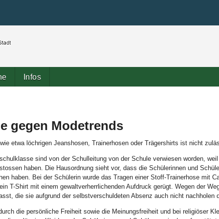
Benutzerspezifische
Direkt
Werkzeuge
zum
Inhalt
|
Direkt
zur
Navigation
ne
Infos
ule gegen Modetrends
ie etwa löchrigen Jeanshosen, Trainerhosen oder Trägershirts ist nicht zulä
schulklasse sind von der Schulleitung von der Schule verwiesen worden, weil s
stossen haben. Die Hausordnung sieht vor, dass die Schülerinnen und Schüle
en haben. Bei der Schülerin wurde das Tragen einer Stoff-Trainerhose mit C
 ein T-Shirt mit einem gewaltverherrlichenden Aufdruck gerügt. Wegen der W
sst, die sie aufgrund der selbstverschuldeten Absenz auch nicht nachholen d
urch die persönliche Freiheit sowie die Meinungsfreiheit und bei religiöser Kl