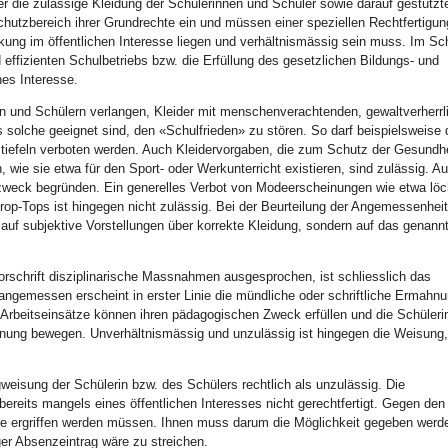
ber die zulässige Kleidung der Schülerinnen und Schüler sowie darauf gestützt
hutzbereich ihrer Grundrechte ein und müssen einer speziellen Rechtfertigun
ung im öffentlichen Interesse liegen und verhältnismässig sein muss. Im Sc
 effizienten Schulbetriebs bzw. die Erfüllung des gesetzlichen Bildungs- und
hes Interesse.
n und Schülern verlangen, Kleider mit menschenverachtenden, gewaltverherrl
s solche geeignet sind, den «Schulfrieden» zu stören. So darf beispielsweise
tiefeln verboten werden. Auch Kleidervorgaben, die zum Schutz der Gesundhe
 wie sie etwa für den Sport- oder Werkunterricht existieren, sind zulässig. A
lzweck begründen. Ein generelles Verbot von Modeerscheinungen wie etwa löc
rop-Tops ist hingegen nicht zulässig. Bei der Beurteilung der Angemessenheit
t auf subjektive Vorstellungen über korrekte Kleidung, sondern auf das genannt
rschrift disziplinarische Massnahmen ausgesprochen, ist schliesslich das
 angemessen erscheint in erster Linie die mündliche oder schriftliche Ermahn
 Arbeitseinsätze können ihren pädagogischen Zweck erfüllen und die Schüler
dnung bewegen. Unverhältnismässig und unzulässig ist hingegen die Weisung
weisung der Schülerin bzw. des Schülers rechtlich als unzulässig. Die
ereits mangels eines öffentlichen Interesses nicht gerechtfertigt. Gegen de
e ergriffen werden müssen. Ihnen muss darum die Möglichkeit gegeben werde
ger Absenzeintrag wäre zu streichen.