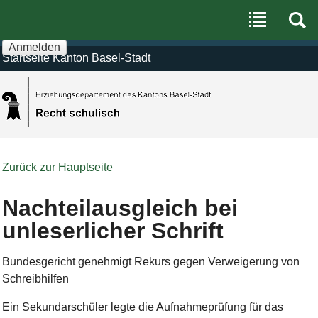
Benutzerspezifische
Direkt
Werkzeuge
zum
Inhalt
|
Anmelden
Direkt
Startseite Kanton Basel-Stadt
zur
Navigation
Zurück zur Hauptseite
Nachteilausgleich bei
unleserlicher Schrift
Bundesgericht genehmigt Rekurs gegen Verweigerung von
Schreibhilfen
Ein Sekundarschüler legte die Aufnahmeprüfung für das