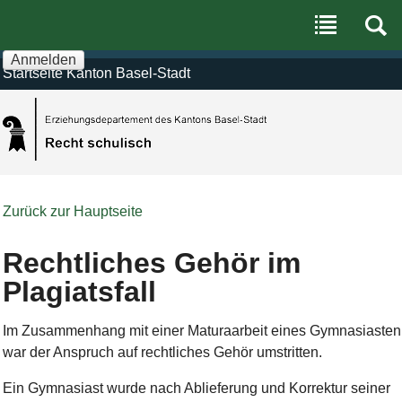
Benutzerspezifische
Direkt
Werkzeuge
zum
Inhalt
|
Anmelden
Direkt
Startseite Kanton Basel-Stadt
zur
Navigation
Zurück zur Hauptseite
Rechtliches Gehör im
Plagiatsfall
Im Zusammenhang mit einer Maturaarbeit eines Gymnasiasten
war der Anspruch auf rechtliches Gehör umstritten.
Ein Gymnasiast wurde nach Ablieferung und Korrektur seiner