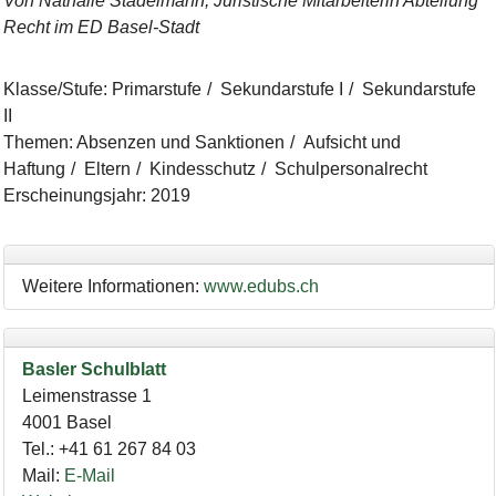
Von Nathalie Stadelmann, Juristische Mitarbeiterin Abteilung
Recht im ED Basel-Stadt
Klasse/Stufe
:
Primarstufe
Sekundarstufe I
Sekundarstufe
II
Themen
:
Absenzen und Sanktionen
Aufsicht und
Haftung
Eltern
Kindesschutz
Schulpersonalrecht
Erscheinungsjahr
:
2019
Weitere Informationen:
www.edubs.ch
Basler Schulblatt
Leimenstrasse 1
4001
Basel
Tel.
:
+41 61 267 84 03
Mail
:
E-Mail