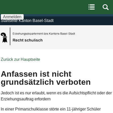
Benutzerspezifische
Direkt
Werkzeuge
zum
Inhalt
|
Anmelden
Direkt
Startseite Kanton Basel-Stadt
zur
Navigation
Zurück zur Hauptseite
Anfassen ist nicht
grundsätzlich verboten
Jedoch ist es nur erlaubt, wenn es die Aufsichtspflicht oder der
Erziehungsauftrag erfordern
In einer Primarschulklasse störte ein 11-jähriger Schüler