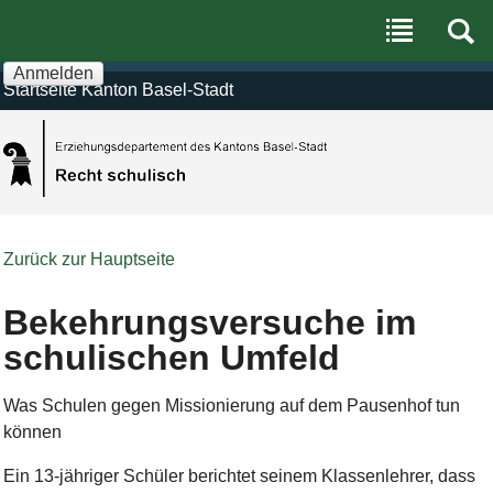
Benutzerspezifische
Direkt
Werkzeuge
zum
Inhalt
|
Anmelden
Direkt
Startseite Kanton Basel-Stadt
zur
Navigation
Zurück zur Hauptseite
Bekehrungsversuche im
schulischen Umfeld
Was Schulen gegen Missionierung auf dem Pausenhof tun
können
Ein 13-jähriger Schüler berichtet seinem Klassenlehrer, dass