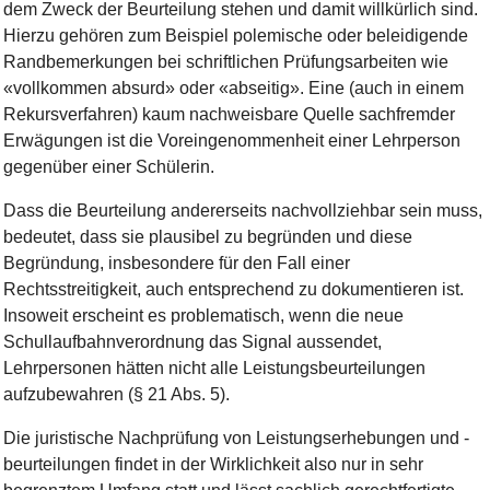
de
m
Z
w
ec
k
de
r
B
e
u
r
te
i
l
u
n
g
s
te
h
e
n
u
nd
d
a
m
i
t
will
k
ü
r
l
i
c
h
s
i
n
d
.
H
i
e
rz
u
g
e
hör
e
n
z
u
m
B
e
i
s
p
i
e
l
p
ol
e
m
i
sc
he
o
de
r
b
e
l
e
i
d
i
g
e
n
d
e
R
a
n
d
b
e
m
e
r
k
u
n
g
en
b
e
i
sc
hr
i
ft
l
i
c
h
e
n
P
rü
f
u
ng
s
a
r
b
e
i
te
n
w
ie
«
v
o
ll
k
o
m
m
e
n
abs
u
r
d
»
o
de
r
«ab
s
e
i
t
i
g
»
.
E
i
n
e
(
a
u
c
h
i
n
e
i
n
e
m
Re
k
u
r
s
v
e
r
f
a
h
r
e
n
)
k
a
u
m
na
c
h
w
e
i
s
b
a
re
Q
ue
l
le
s
a
c
h
f
r
e
m
de
r
E
r
w
ä
g
u
n
g
e
n
i
s
t
d
ie
V
or
e
i
n
g
e
no
m
m
e
n
h
e
i
t
e
i
n
e
r
L
e
h
r
p
e
rs
o
n
g
e
g
e
n
ü
b
e
r
e
i
n
e
r
S
c
h
ü
l
e
ri
n
.
D
a
s
s
d
ie
B
e
u
r
te
i
l
u
n
g
a
n
de
r
e
rs
e
i
t
s
na
c
h
vo
l
l
z
i
e
h
b
a
r
s
e
i
n
m
uss
,
be
de
u
t
e
t
,
da
s
s
s
ie
p
l
a
u
si
b
el
z
u
be
grü
n
de
n
u
nd
d
i
e
s
e
B
e
grü
n
d
u
n
g
,
i
nsb
e
s
o
n
de
re
f
ü
r
de
n
F
a
l
l
e
i
n
e
r
R
ec
h
t
s
s
t
r
e
i
t
i
g
k
e
i
t,
a
u
c
h
e
n
t
s
pr
ec
h
e
n
d
z
u
do
k
u
m
e
n
t
i
e
r
e
n
is
t
.
I
ns
o
w
e
i
t
e
rsc
h
e
i
n
t
e
s
p
roble
m
a
t
isc
h
,
w
e
n
n
d
ie
n
e
ue
S
c
h
ul
l
a
u
fb
a
h
nv
e
ro
r
d
n
u
n
g
da
s
S
i
g
n
a
l
a
us
s
e
n
d
e
t
,
L
e
h
r
p
e
rs
o
n
e
n
h
ä
t
te
n
n
i
c
h
t
a
l
le
L
e
i
s
tu
ng
s
b
e
u
r
te
i
l
u
n
g
e
n
a
u
f
z
u
bew
a
h
r
e
n
(
§
2
1
Ab
s
.
5
).
D
ie
j
ur
i
s
t
i
sc
he
N
a
c
hp
rü
f
u
n
g
v
o
n
L
e
i
s
tu
ng
s
e
rh
e
b
u
n
g
e
n
u
nd
-
b
e
u
r
te
i
l
u
n
g
e
n
f
i
n
d
e
t
i
n
der
W
i
r
k
l
i
c
h
k
e
i
t
a
l
s
o
n
u
r
i
n
s
e
h
r