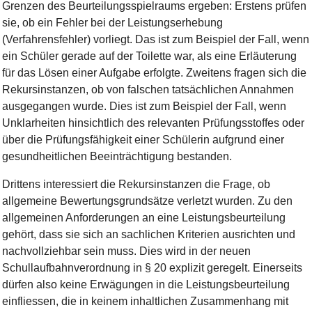
G
r
e
nz
e
n
d
e
s
B
e
u
r
te
i
l
u
ng
s
s
p
i
e
l
r
a
u
m
s
e
r
g
eb
e
n
:
Ers
te
n
s
p
rü
f
e
n
s
i
e
,
o
b
e
i
n
F
e
h
l
e
r
b
e
i
de
r
L
e
i
s
tu
ng
s
e
rh
e
b
u
n
g
(
V
e
r
f
a
h
r
e
n
s
f
e
h
l
e
r
)
vor
l
i
e
g
t
.
D
a
s
i
s
t
z
u
m
B
e
i
s
p
i
e
l
de
r
F
a
l
l
,
w
e
n
n
e
i
n
S
c
h
ü
l
e
r
g
e
r
ad
e
a
u
f
de
r
T
o
i
l
e
t
t
e
w
a
r
,
a
l
s
e
i
ne
E
r
l
ä
u
te
ru
n
g
f
ü
r
da
s
L
ös
e
n
e
i
n
e
r
A
u
fg
abe
e
r
f
o
l
g
t
e
.
Z
w
e
i
te
n
s
f
ra
g
e
n
s
i
c
h
d
ie
Re
k
u
r
s
i
ns
t
a
nz
en
,
o
b
v
o
n
f
a
l
sc
h
e
n
t
a
t
s
ä
c
h
l
i
c
h
e
n
A
n
n
a
h
m
e
n
a
u
s
g
e
g
a
n
g
en
w
u
r
d
e
.
D
i
e
s
is
t
z
u
m
B
e
i
s
p
i
e
l
de
r
F
a
l
l
,
w
e
n
n
U
n
k
l
a
rh
e
i
te
n
hi
n
s
i
c
h
t
l
i
c
h
d
e
s
r
e
l
e
v
a
n
te
n
P
rü
f
u
ng
s
s
toff
e
s
o
de
r
ü
b
e
r
d
ie
P
rü
f
u
ngs
f
ä
h
i
g
ke
i
t
e
i
n
e
r
S
c
h
ü
l
e
ri
n
a
u
f
g
r
u
nd
e
i
n
e
r
g
e
s
u
n
d
h
e
i
t
l
i
c
h
e
n
Be
e
i
n
t
r
ä
c
h
t
i
g
u
n
g
b
e
s
t
a
n
de
n
.
D
r
i
t
te
n
s
i
n
te
r
es
s
i
e
r
t
d
ie
Re
k
u
r
s
i
ns
t
a
nz
e
n
d
ie
F
ra
g
e
,
o
b
a
l
l
g
e
m
e
i
ne
B
e
w
e
r
tu
ng
s
gru
n
d
s
ä
t
z
e
v
e
rl
e
t
z
t
w
u
r
de
n
.
Zu
de
n
a
l
l
g
e
m
e
i
n
e
n
A
n
f
o
r
de
ru
n
g
e
n
a
n
e
i
ne
L
e
i
s
tu
ng
sb
e
u
r
te
i
l
u
n
g
g
e
hö
r
t
,
d
a
s
s
sie
s
i
c
h
a
n
s
a
c
h
l
i
c
h
e
n
K
r
i
te
r
i
e
n
a
u
s
r
i
c
h
te
n
u
n
d
na
c
h
v
o
l
l
z
i
e
h
b
a
r
s
e
i
n
m
uss.
D
i
e
s
w
i
r
d
i
n
de
r
n
eue
n
S
c
h
ul
l
a
uf
b
a
h
nv
e
ro
r
d
n
u
n
g
i
n
§
2
0
e
x
p
li
z
i
t
g
e
r
e
g
e
l
t
.
E
i
n
e
rs
e
i
t
s
d
ü
r
f
e
n
a
l
s
o
k
e
i
ne
E
r
w
ä
g
u
n
g
e
n
i
n
d
ie
L
e
i
s
tu
ng
sb
e
u
r
te
i
l
u
n
g
e
infl
i
es
s
en
,
d
ie
i
n
k
e
i
n
e
m
i
n
h
a
l
t
l
i
c
h
e
n
Z
u
s
a
m
m
e
n
h
a
n
g
m
i
t