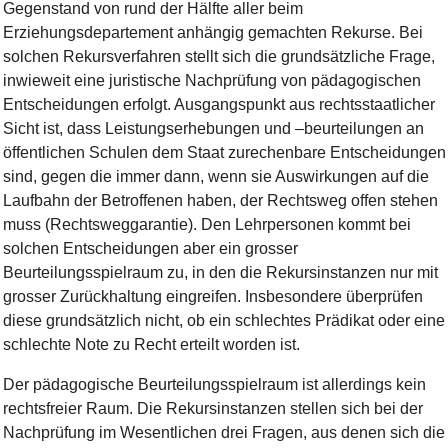
G
e
g
e
ns
t
a
nd
v
o
n
ru
nd
de
r
H
ä
l
ft
e
a
l
l
er
b
e
i
m
E
rz
i
e
h
u
ng
s
d
e
p
a
r
te
m
e
n
t
a
n
h
ä
n
g
i
g
g
e
m
a
c
h
te
n
Re
k
u
rse
.
B
e
i
s
ol
c
h
e
n
Re
k
u
r
s
v
e
r
f
a
h
r
e
n
s
te
l
lt
s
i
c
h
d
ie
gru
n
d
s
ä
t
z
l
i
c
he
F
ra
g
e
,
i
n
w
i
e
w
e
i
t
e
i
ne
j
ur
i
s
t
i
sc
he
N
a
c
hp
rü
f
u
n
g
v
on
pä
d
a
g
o
g
i
sc
h
e
n
E
n
t
sc
h
e
i
d
u
n
g
e
n
e
r
f
o
l
g
t
.
A
u
s
g
a
ng
s
p
unk
t
a
u
s
r
ec
h
t
s
s
ta
a
t
l
i
c
h
e
r
Si
c
h
t
i
s
t
,
da
s
s
L
e
i
s
tu
ng
s
e
rh
e
b
u
n
g
e
n
u
nd
–
b
e
u
r
te
i
l
u
n
g
e
n
a
n
öffe
n
t
l
i
c
h
e
n
S
c
h
u
l
e
n
de
m
S
ta
at
z
u
r
ec
h
e
n
b
a
re
E
n
t
sc
h
e
i
d
u
n
g
e
n
s
i
n
d
,
g
e
g
e
n
d
ie
im
m
e
r
d
a
n
n
,
w
e
n
n
s
ie
A
us
w
i
r
k
u
n
g
e
n
a
u
f
d
ie
L
a
uf
b
a
h
n
de
r
B
e
t
r
offe
n
e
n
hab
en
,
de
r
R
ec
h
t
s
w
e
g
offe
n
s
te
h
e
n
m
us
s
(
R
ec
h
t
s
w
e
g
g
a
r
a
n
t
i
e
)
.
D
e
n
L
e
h
r
p
e
rs
o
n
e
n
ko
m
m
t
b
e
i
s
ol
c
h
e
n
E
n
t
sc
h
e
i
d
u
n
g
e
n
ab
e
r
e
i
n
g
r
o
s
s
e
r
B
e
u
r
te
i
l
u
ng
s
s
p
i
e
l
r
a
u
m
zu
,
i
n
de
n
d
ie
Re
k
u
r
s
i
ns
t
a
nz
e
n
n
u
r
m
i
t
g
r
o
s
s
e
r
Z
ur
ü
c
k
h
a
l
tu
n
g
e
i
n
g
r
e
i
f
e
n.
I
nsb
e
s
o
n
de
re
ü
b
e
r
p
rü
f
e
n
d
i
e
s
e
gru
n
d
s
ä
t
z
l
i
c
h
n
i
c
h
t
,
o
b
e
i
n
sc
h
l
ec
h
t
e
s
P
r
ä
d
i
k
at
o
de
r
e
i
ne
sc
h
l
ec
h
t
e
N
o
t
e
z
u
R
ec
h
t
e
r
te
i
lt
w
or
de
n
i
s
t
.
D
e
r
pä
d
a
g
o
g
i
sc
he
B
e
u
r
te
i
l
u
ng
s
s
p
i
e
l
r
a
u
m
i
s
t
a
l
l
e
r
di
ng
s
k
e
i
n
r
ec
h
t
s
f
r
e
i
e
r
R
a
u
m
.
D
ie
R
e
k
u
r
s
i
ns
t
a
nz
e
n
s
te
l
l
e
n
s
i
c
h
b
e
i
de
r
N
a
c
hp
rü
f
u
n
g
i
m
W
e
s
e
n
t
l
i
c
h
e
n
d
r
e
i
F
ra
g
en
,
a
u
s
de
n
en
s
i
c
h
d
ie