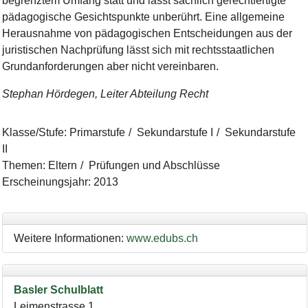
be
g
r
e
nz
te
m
U
m
f
a
n
g
s
t
a
t
t
u
nd
l
ä
s
s
t
s
a
c
h
l
i
c
h
g
e
r
ec
h
t
f
e
r
t
i
g
te
pä
d
a
g
o
g
i
sc
he
G
e
s
i
c
h
t
s
p
unk
t
e
u
n
b
e
r
ü
h
r
t
.
E
i
ne
a
l
l
g
e
m
e
i
ne
H
e
r
a
u
sn
a
h
me
v
o
n
pä
d
a
g
o
g
i
sc
h
en
E
n
t
sc
h
e
i
d
u
n
g
e
n
a
u
s
de
r
j
ur
i
s
t
i
sc
h
e
n
N
a
c
hp
rü
f
u
n
g
l
ä
s
s
t
s
i
c
h
m
i
t
r
ec
h
t
s
s
ta
a
t
l
i
c
h
e
n
G
ru
n
d
a
n
f
o
r
de
ru
n
g
e
n
ab
e
r
n
i
c
h
t
v
e
r
e
i
n
b
a
r
e
n
.
Stephan Hördegen, Leiter Abteilung Recht
Klasse/Stufe
:
Primarstufe
Sekundarstufe I
Sekundarstufe
II
Themen
:
Eltern
Prüfungen und Abschlüsse
Erscheinungsjahr
:
2013
Weitere Informationen:
www.edubs.ch
Basler Schulblatt
Leimenstrasse 1