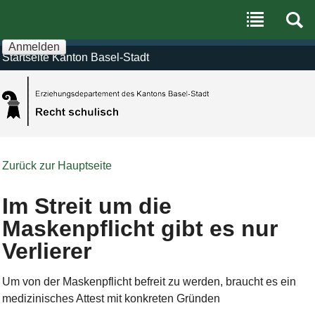
Benutzerspezifische
Direkt
Werkzeuge
zum
Inhalt
|
Anmelden
Direkt
Startseite Kanton Basel-Stadt
zur
Navigation
Zurück zur Hauptseite
Im Streit um die
Maskenpflicht gibt es nur
Verlierer
Um von der Maskenpflicht befreit zu werden, braucht es ein
medizinisches Attest mit konkreten Gründen