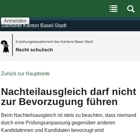
Benutzerspezifische
Direkt
Werkzeuge
zum
Inhalt
|
Anmelden
Direkt
Startseite Kanton Basel-Stadt
zur
Navigation
Zurück zur Hauptseite
Nachteilausgleich darf nicht
zur Bevorzugung führen
Beim Nachteilsausgleich ist stets zu beachten, dass niemand
durch eine Prüfungsanpassung gegenüber anderen
Kandidatinnen und Kandidaten bevorzugt wird