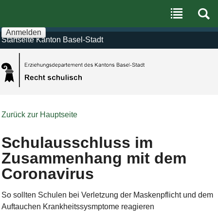
Benutzerspezifische
Direkt
Werkzeuge
zum
Inhalt
|
Anmelden
Direkt
Startseite Kanton Basel-Stadt
zur
Navigation
Zurück zur Hauptseite
Schulausschluss im
Zusammenhang mit dem
Coronavirus
So sollten Schulen bei Verletzung der Maskenpflicht und dem
Auftauchen Krankheitssysmptome reagieren