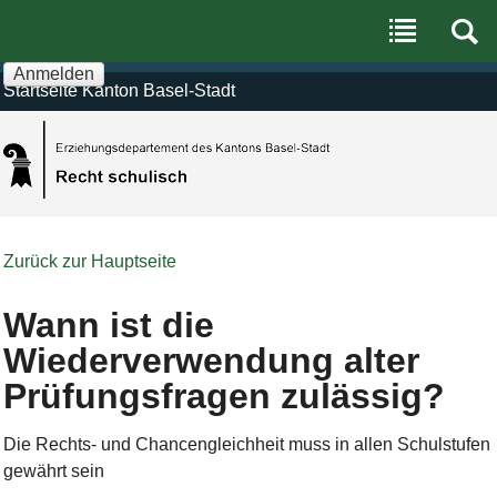
Benutzerspezifische
Direkt
Werkzeuge
zum
Inhalt
|
Anmelden
Direkt
Startseite Kanton Basel-Stadt
zur
Navigation
Zurück zur Hauptseite
Wann ist die
Wiederverwendung alter
Prüfungsfragen zulässig?
Die Rechts- und Chancengleichheit muss in allen Schulstufen
gewährt sein