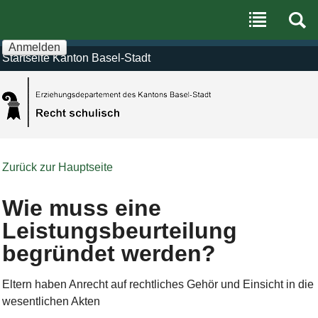
Benutzerspezifische
Direkt
Werkzeuge
zum
Inhalt
|
Anmelden
Direkt
Startseite Kanton Basel-Stadt
zur
Navigation
Zurück zur Hauptseite
Wie muss eine
Leistungsbeurteilung
begründet werden?
Eltern haben Anrecht auf rechtliches Gehör und Einsicht in die
wesentlichen Akten