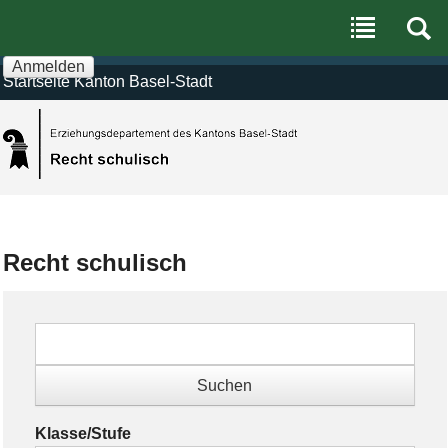
Benutzerspezifische
Direkt
Werkzeuge
zum
Inhalt
|
Anmelden
Direkt
Startseite Kanton Basel-Stadt
zur
Navigation
Recht schulisch
Klasse/Stufe