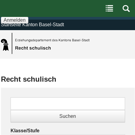
Benutzerspezifische
Direkt
Werkzeuge
zum
Inhalt
|
Anmelden
Direkt
Startseite Kanton Basel-Stadt
zur
Navigation
Recht schulisch
Klasse/Stufe